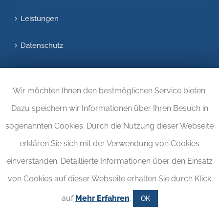
Leistungen
Datenschutz
Impressum
Wir möchten Ihnen den bestmöglichen Service bieten.
Kontakt
Dazu speichern wir Informationen über Ihren Besuch in
sogenannten Cookies. Durch die Nutzung dieser Webseite
erklären Sie sich mit der Verwendung von Cookies
einverstanden. Detaillierte Informationen über den Einsatz
von Cookies auf dieser Webseite erhalten Sie durch Klick
auf
Mehr Erfahren
.
OK
Copyright © 2017. Realisiert von
LOGISTIKWELT24