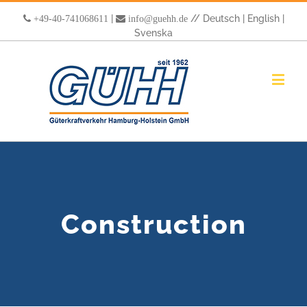
|
//
Deutsch
|
English
|
+49-40-741068611
info@guehh.de
Svenska
Construction